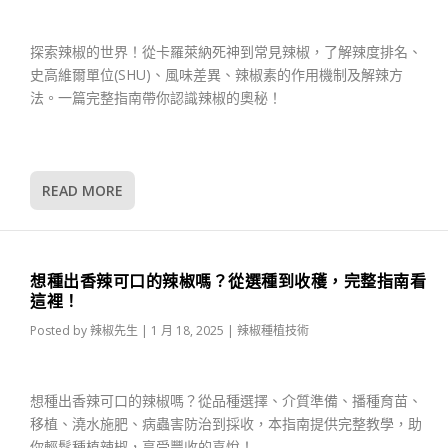
探索辣椒的世界！從卡羅萊納死神到常見辣椒，了解辣度排名、
史高維爾單位(SHU)、風味差異、辣椒素的作用機制及解辣方
法。一篇完整指南帶你認識辣椒的奧秘！
READ MORE
想種出香辣可口的辣椒嗎？從選種到收穫，完整指南看
這裡！
Posted by
辣椒先生
|
1 月 18, 2025
|
辣椒種植技術
想種出香辣可口的辣椒嗎？從品種選擇、介質準備、播種育苗、
移植、澆水施肥、病蟲害防治到採收，本指南提供完整教學，助
你輕鬆種植辣椒，享受豐收的喜悅！