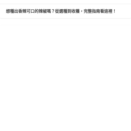
想種出香辣可口的辣椒嗎？從選種到收穫，完整指南看這裡！