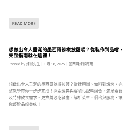
READ MORE
想做出令人垂涎的墨西哥辣椒披薩嗎？從製作到品嚐，
完整指南就在這裡！
Posted by
辣椒先生
|
1 月 18, 2025
|
墨西哥辣椒應用
想做出令人垂涎的墨西哥辣椒披薩？從揉麵團、備料到烘烤，完
整教學帶你一步步完成！探索經典與客製化配料組合，滿足素食
及特殊飲食需求。更推薦必吃餐廳，解析菜單、價格與服務，讓
你輕鬆品嚐美味！