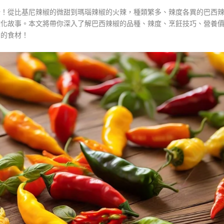
始！從比基尼辣椒的微甜到瑪瑙辣椒的火辣，種類繁多、辣度各異的巴西
文化故事。本文將帶你深入了解巴西辣椒的品種、辣度、烹飪技巧、營養
力的食材！