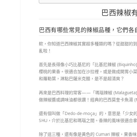
巴西辣椒
巴西有哪些常見的辣椒品種，它們各
欸，你知道巴西辣椒其實超多種類的嗎？從甜甜的
亂啦！
首先是長得像小巧比基尼的「比基尼辣椒 (Biquinho
櫻桃的果香。很適合加在沙拉裡，或是做成開胃小
和羅勒葉，淋點巴薩米克醋，是不是超清爽？
再來是巴西料理的常客——「瑪瑙辣椒 (Malagueta)
做辣椒醬或調味油都很讚！經典的巴西莫奎卡魚湯 (M
還有個叫做「Dedo-de-moça」的，意思是「少女的
SHU，介於比基尼和瑪瑙之間。香辣的風味很適合
除了這三種，還有像是黃色的 Cumari 辣椒，果香味