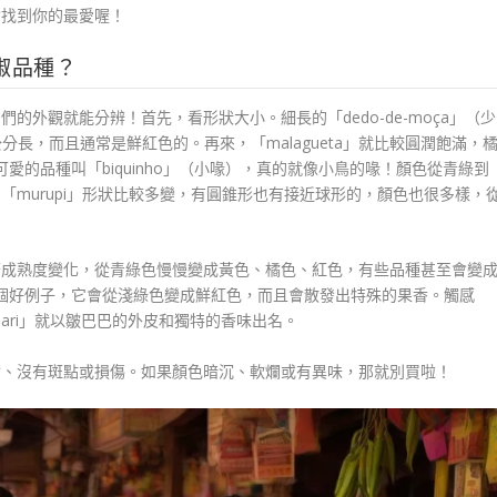
會找到你的最愛喔！
椒品種？
外觀就能分辨！首先，看形狀大小。細長的「dedo-de-moça」（少
分長，而且通常是鮮紅色的。再來，「malagueta」就比較圓潤飽滿，
愛的品種叫「biquinho」（小喙），真的就像小鳥的喙！顏色從青綠到
murupi」形狀比較多變，有圓錐形也有接近球形的，顏色也很多樣，
著成熟度變化，從青綠色慢慢變成黃色、橘色、紅色，有些品種甚至會變
辣椒）就是個好例子，它會從淺綠色變成鮮紅色，而且會散發出特殊的果香。觸感
ari」就以皺巴巴的外皮和獨特的香味出名。
實、沒有斑點或損傷。如果顏色暗沉、軟爛或有異味，那就別買啦！