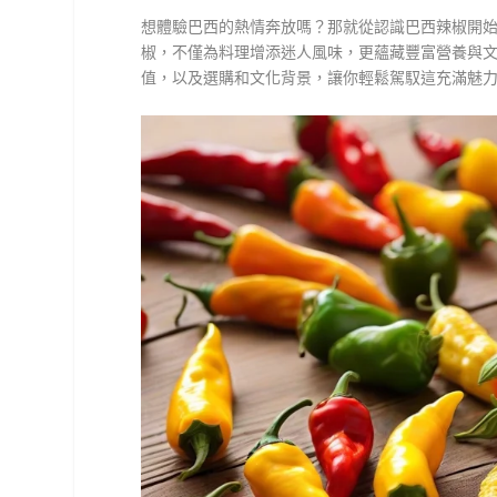
想體驗巴西的熱情奔放嗎？那就從認識巴西辣椒開
椒，不僅為料理增添迷人風味，更蘊藏豐富營養與
值，以及選購和文化背景，讓你輕鬆駕馭這充滿魅