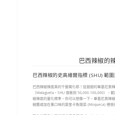
巴西辣椒的
巴西辣椒的史高維爾指標 (SHU) 
巴西辣椒辣度真的千變萬化耶！從甜甜的畢基尼奧辣椒（Bi
（Malagueta，SHU 值衝到 50,000-100
椒辣度的量化標準。你可以想像一下，畢基尼奧辣
椒醬或加在重口味的莫奎卡魚燉菜 (Moqueca) 裡