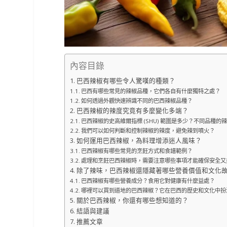
內容目錄
巴西辣椒有哪些令人驚嘆的種類？
巴西有哪些常見的辣椒品種，它們各自有什麼獨特之處？
如何透過外觀快速辨識不同的巴西辣椒品種？
巴西辣椒的辣度究竟有多麼變化多端？
巴西辣椒的史高維爾指標 (SHU) 範圍是多少？不同品種的
我們可以如何判斷和控制辣椒的辣度，避免辣到噴火？
如何運用巴西辣椒，為料理增添迷人風味？
巴西辣椒有哪些常見的烹飪方式和食譜範例？
處理和烹飪巴西辣椒時，需要注意哪些事項才能確保安全又
除了辣味，巴西辣椒還隱藏著哪些營養價值和文化
巴西辣椒有哪些營養成分？食用它對健康有什麼益處？
哪裡可以買到道地的巴西辣椒？它在巴西的歷史和文化中扮
關於巴西辣椒，你還有哪些想知道的？
結語與建議
推薦文章