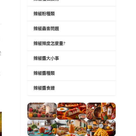
辣椒粉種類
辣椒蟲害問題
橘
辣椒辣度怎麼量?
從
辣椒醬大小事
辣椒醬種類
成
辣椒醬食譜