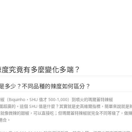
辣度究竟有多麼變化多端？
範圍是多少？不同品種的辣度如何區分？
quinho，SHU 值才 500-1,000）到噴火的瑪爾蓋特辣椒
,000），範圍超廣的。這個 SHU 值是什麼？其實就是史高維爾指標，簡單來說就是
椒就像微辣的甜椒，可以直接吃；但瑪爾蓋特辣椒就完全不同等級了，做
很適合。