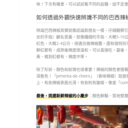
味！下次有機會，可以試試看不同的品種，說不定
如何透過外觀快速辨識不同的巴西辣
辨識巴西辣椒其實就像認識新朋友一樣，仔細觀察它們的
女的手指）顧名思義，就像纖細的手指，大概5-10公
紅色，大概2-4公分，很適合做辣椒醬。還有個特別可
鮮紅都有，成熟後辣度很溫和，可以直接吃。最後，「
黃、橘到紅都有，辣度中等。
除了形狀，顏色和紋理也很重要！辣椒的顏色會隨
深紫色！「pimenta-de-cheiro」（香味
上，有些辣椒表面光滑，有些則有皺褶，像是「cum
最後，挑選新鮮辣椒的小撇步
：顏色鮮豔、質地堅