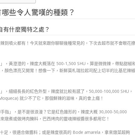
有哪些令人驚嘆的種類？
自有什麼獨特之處？
到辣到噴火都有！今天就來跟你聊聊幾種常見的，下次去超市就不會眼花
)」，黃澄澄的，辣度大概落在 500-1,500 SHU，算是微微辣，帶點甜椒
菜，顏色漂亮又開胃！想像一下，新鮮莫札瑞拉起司配上切半的比基尼辣
」，細細長長的紅色外型，辣度就比較有感了，50,000-100,000 SHU，
oqueca) 就少不了它，那個鮮辣的滋味，真的會上癮！
手指」，是不是很浪漫？它是紅色錐形的，辣度大概 30,000-50,000
拿來燉煮或做烤肉醃料，巴西烤肉的靈魂辣椒醬很多都用它！
十足，很適合做醬料；或是辣度很高的 Bode amarela，拿來燉菜超夠