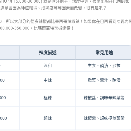
SHU 值 15,000-30,000) 就是個好例子，辣度中等，很常出現在巴西的家
度還是會因為種植環境、成熟度等等因素而改變，很有趣吧？
-8,000，所以大部分的德多辣椒都比墨西哥辣椒辣！如果你在巴西看到哈瓦內
100,000-350,000，比瑪爾蓋特辣椒還猛！
圍
辣度描述
常見用途
0
溫和
生食、醃漬、沙拉
000
中辣
燉菜、醬汁、醃漬
000
極辣
辣椒醬、調味辛辣菜餚
,000
超辣
辣椒醬、調味極辣菜餚