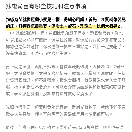
辣椒育苗有哪些技巧和注意事項？
辣椒育苗就像照顧小嬰兒一樣，得細心呵護！首先，介質就像嬰兒
的床，舒適透氣最重要。泥炭土、蛭石、珍珠岩，比例大概是2
：
1:1，就像調飲料一樣，這個比例兼顧了保水、透氣和營養。你也
可以加點腐熟的有機肥，像是蚯蚓糞，就像給寶寶加營養補充品！
椰糠也是個好選擇，保水透氣一把罩。重點是，介質一定要乾淨，
沒有病蟲害，不然小苗很容易生病。
再來就是溫度和濕度。辣椒苗喜歡溫暖的環境，大概25-30°C最舒
服，太冷發芽慢，太熱又容易徒長，就像人一樣嘛！濕度呢，保持
介質濕潤就好，但不能積水，積水會爛根，就像腳泡水太久會不舒
服一樣。判斷要不要澆水，可以看介質表面顏色和摸起來的乾濕程
度，表面顏色變淺、摸起來有點乾就可以澆水了。
光照也很重要，但要避免陽光直射，散射光就夠了，就像我們不喜
歡被太陽直曬一樣。室內明亮的窗邊或是用遮陽網都可以。
最後，什麼時候可以定植呢？當小苗長出2-3片真葉，根系也長滿