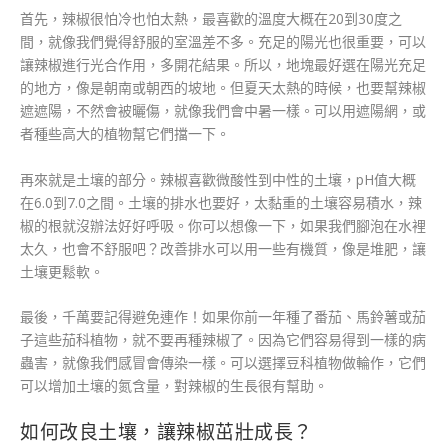
首先，辣椒很怕冷也怕太熱，最喜歡的溫度大概在20到30度之
間，就像我們覺得舒服的室溫差不多。充足的陽光也很重要，可以
讓辣椒進行光合作用，多開花結果。所以，地塊最好選在陽光充足
的地方，像是朝南或朝西的坡地。但夏天太熱的時候，也要幫辣椒
遮遮陽，不然會被曬傷，就像我們會中暑一樣。可以用遮陽網，或
者種些高大的植物幫它們擋一下。
再來就是土壤的部分。辣椒喜歡微酸性到中性的土壤，pH值大概
在6.0到7.0之間。土壤的排水也要好，太黏重的土壤容易積水，辣
椒的根就沒辦法好好呼吸。你可以想像一下，如果我們腳泡在水裡
太久，也會不舒服吧？改善排水可以用一些有機質，像是堆肥，讓
土壤更鬆軟。
最後，千萬要記得避免連作！如果你前一年種了番茄、馬鈴薯或茄
子這些茄科植物，就不要再種辣椒了。因為它們容易得到一樣的病
蟲害，就像我們感冒會傳染一樣。可以選擇豆科植物做輪作，它們
可以增加土壤的氮含量，對辣椒的生長很有幫助。
如何改良土壤，讓辣椒茁壯成長？