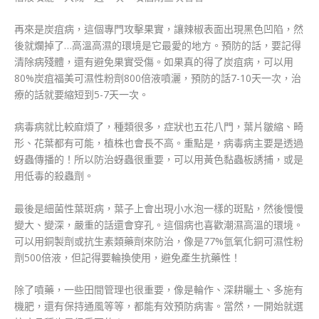
再來是炭疽病，這個專門攻擊果實，讓辣椒表面出現黑色凹陷，然
後就爛掉了…高溫高濕的環境是它最愛的地方。預防的話，要記得
清除病殘體，還有避免果實受傷。如果真的得了炭疽病，可以用
80%炭疽福美可濕性粉劑800倍液噴灑，預防的話7-10天一次，治
療的話就要縮短到5-7天一次。
病毒病就比較麻煩了，種類很多，症狀也五花八門，葉片皺縮、畸
形、花葉都有可能，植株也會長不高。重點是，病毒病主要是透過
蚜蟲傳播的！所以防治蚜蟲很重要，可以用黃色黏蟲板誘捕，或是
用低毒的殺蟲劑。
最後是細菌性葉斑病，葉子上會出現小水泡一樣的斑點，然後慢慢
變大、變深，嚴重的話還會穿孔。這個病也喜歡潮濕高溫的環境。
可以用銅製劑或抗生素類藥劑來防治，像是77%氫氧化銅可濕性粉
劑500倍液，但記得要輪換使用，避免產生抗藥性！
除了噴藥，一些田間管理也很重要，像是輪作、深耕曬土、多施有
機肥，還有保持通風等等，都能有效預防病害。當然，一開始就選