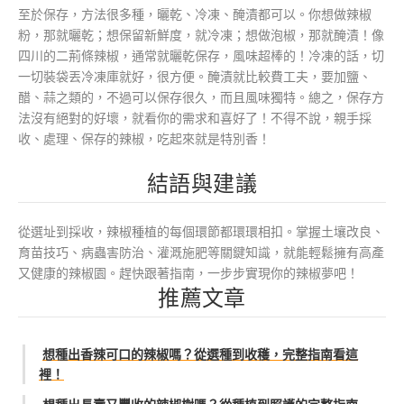
至於保存，方法很多種，曬乾、冷凍、醃漬都可以。你想做辣椒
粉，那就曬乾；想保留新鮮度，就冷凍；想做泡椒，那就醃漬！像
四川的二荊條辣椒，通常就曬乾保存，風味超棒的！冷凍的話，切
一切裝袋丟冷凍庫就好，很方便。醃漬就比較費工夫，要加鹽、
醋、蒜之類的，不過可以保存很久，而且風味獨特。總之，保存方
法沒有絕對的好壞，就看你的需求和喜好了！不得不說，親手採
收、處理、保存的辣椒，吃起來就是特別香！
結語與建議
從選址到採收，辣椒種植的每個環節都環環相扣。掌握土壤改良、
育苗技巧、病蟲害防治、灌溉施肥等關鍵知識，就能輕鬆擁有高產
又健康的辣椒園。趕快跟著指南，一步步實現你的辣椒夢吧！
推薦文章
想種出香辣可口的辣椒嗎？從選種到收穫，完整指南看這
裡！