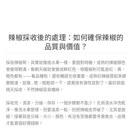
辣椒採收後的處理：如何確保辣椒的
品質與價值？
採收辣椒啊，其實就像挑水果一樣，要選對時機！成熟的辣椒顏色
會變得飽滿，像朝天椒就會變成鮮紅色，燈籠椒則可能是紅、黃、
橙色都有——看品種啦！還有觸感也很重要，成熟的辣椒摸起來硬
實飽滿，就像…嗯，輕輕捏一下，感覺很有彈性就對了！最好挑個
晴天採收，不然辣椒容易爛掉。
採收完，清潔、分級、保存，一個步驟都不能少！先用清水沖洗乾
淨，像洗水果那樣，但要溫柔一點，別把辣椒皮弄破了，尤其是甜
椒！接著就是分級，大小、顏色、有沒有受傷都要考慮進去，這樣
才能賣個好價錢嘛！