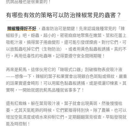
抗病品種也是很重要的！
有哪些有效的策略可以防治辣椒常見的蟲害？
辣椒種得好不好
，蟲害防治可是關鍵！先來認識幾種常見的「辣
椒殺手」吧。蚜蟲，超小的，密密麻麻地聚集在嫩葉、莖和花蕾上
吸乾汁液，搞得葉子捲曲變形，還可能引發煤煙病。對付它們，可
以放瓢蟲吃掉它們（生物防治），或者用黃色黏蟲板誘捕。真的不
行，再用低毒性的吡蟲啉，記得要遵守安全間隔期喔！
再來是薊馬，這傢伙用它的「銼吸式口器」刮破植物表皮吸汁液
——想像一下，辣椒的葉子和果實會出現銀白色斑點或條紋，嚴重
的話果實還會畸形！可以用藍色黏蟲板誘捕，或是噴灑印楝素。其
實啊，一開始就選抗薊馬品種就省事多了！
還有紅蜘蛛，躲在葉背吸汁液，葉子就會出現黃斑，然後慢慢枯
萎。尤其天氣乾熱的時候，它們繁殖得特別快。除了農藥，也可以
增加空氣濕度或噴水來抑制它們。定期翻翻葉背檢查，早點發現就
能及時控制！