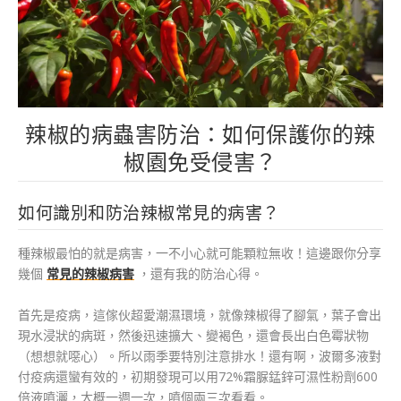
辣椒的病蟲害防治：如何保護你的辣
椒園免受侵害？
如何識別和防治辣椒常見的病害？
種辣椒最怕的就是病害，一不小心就可能顆粒無收！這邊跟你分享
幾個
常見的辣椒病害
，還有我的防治心得。
首先是疫病，這傢伙超愛潮濕環境，就像辣椒得了腳氣，葉子會出
現水浸狀的病斑，然後迅速擴大、變褐色，還會長出白色霉狀物
（想想就噁心）。所以雨季要特別注意排水！還有啊，波爾多液對
付疫病還蠻有效的，初期發現可以用72%霜脲錳鋅可濕性粉劑600
倍液噴灑，大概一週一次，噴個兩三次看看。