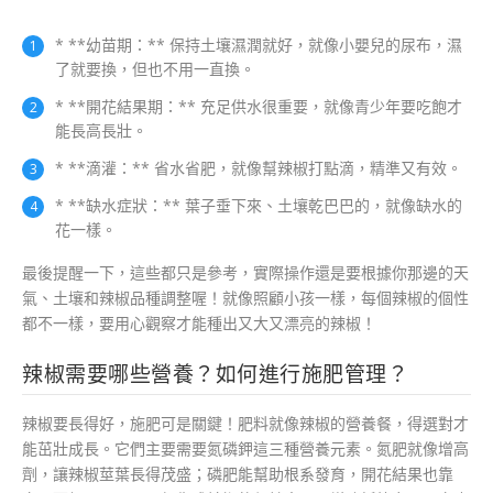
* **幼苗期：** 保持土壤濕潤就好，就像小嬰兒的尿布，濕
了就要換，但也不用一直換。
* **開花結果期：** 充足供水很重要，就像青少年要吃飽才
能長高長壯。
* **滴灌：** 省水省肥，就像幫辣椒打點滴，精準又有效。
* **缺水症狀：** 葉子垂下來、土壤乾巴巴的，就像缺水的
花一樣。
最後提醒一下，這些都只是參考，實際操作還是要根據你那邊的天
氣、土壤和辣椒品種調整喔！就像照顧小孩一樣，每個辣椒的個性
都不一樣，要用心觀察才能種出又大又漂亮的辣椒！
辣椒需要哪些營養？如何進行施肥管理？
辣椒要長得好，施肥可是關鍵！肥料就像辣椒的營養餐，得選對才
能茁壯成長。它們主要需要氮磷鉀這三種營養元素。氮肥就像增高
劑，讓辣椒莖葉長得茂盛；磷肥能幫助根系發育，開花結果也靠