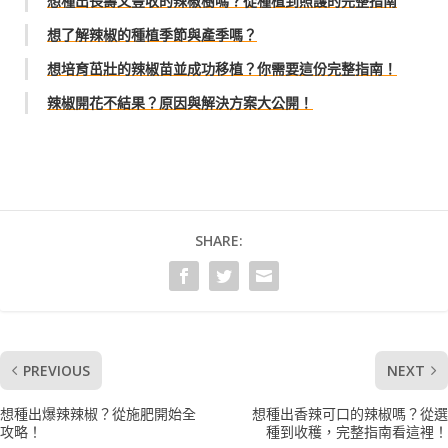
想種出長壽又豐收的辣椒樹嗎？從種植到照護的完整指南
想了解辣椒的種植季節與產季嗎？
想培育茁壯的辣椒苗並成功移植？你需要這份完整指南！
辣椒開花不結果？原因與解決方案大公開！
SHARE:
PREVIOUS
NEXT
想種出爆辣辣椒？從施肥開始全
想種出香辣可口的辣椒嗎？從選
攻略！
種到收穫，完整指南看這裡！