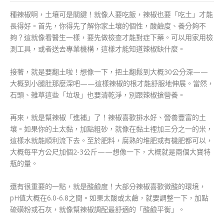
種辣椒啊，土壤可是關鍵！就像人要吃飯，辣椒也要「吃土」才能
長得好。首先，你得先了解你家土壤的個性，酸鹼度、養分夠不
夠？這就像看醫生一樣，要先做檢查才能對症下藥。可以用家用檢
測工具，或者送去專業機構，這樣才能知道辣椒缺什麼。
接著，就是要翻土啦！想像一下，把土翻鬆到大概30公分深——
大概到小腿肚那麼深吧——這樣辣椒的根才能舒服地伸展。當然，
石頭、雜草這些「垃圾」也要清乾淨，別跟辣椒搶營養。
再來，就是幫辣椒「進補」了！辣椒喜歡排水好、營養豐富的土
壤。如果你的土太黏，加點粗砂，就像在黏土裡加三分之一的米，
這樣水就能順利流下去。至於肥料，腐熟的堆肥或有機肥都可以，
大概每平方公尺加個2-3公斤——想像一下，大概就是兩個大寶特
瓶的量。
還有很重要的一點，就是酸鹼度！大部分辣椒喜歡微酸的環境，
pH值大概在6.0-6.8之間。如果太酸或太鹼，就要調整一下，加點
硫磺粉或石灰，就像幫辣椒調配最舒適的「酸鹼平衡」。