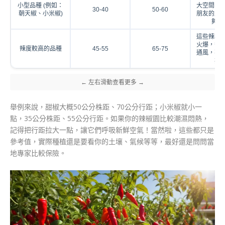
小型品種 (例如：
大空間了
30-40
50-60
朝天椒、小米椒)
朋友的房
夠了
這些辣椒
火爆，需
辣度較高的品種
45-55
65-75
通風，不
病
舉例來說，甜椒大概50公分株距、70公分行距；小米椒就小一
點，35公分株距、55公分行距。如果你的辣椒園比較潮濕悶熱，
記得把行距拉大一點，讓它們呼吸新鮮空氣！當然啦，這些都只是
參考值，實際種植還是要看你的土壤、氣候等等，最好還是問問當
地專家比較保險。