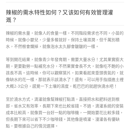
辣椒的需水特性如何？又该如何有效管理灌
溉？
辣椒的需水量，就像人的食量一樣，不同階段需求也不同。小苗的
時候，就像小嬰兒，少量多餐就好，保持土壤濕潤，但千萬別積
水，不然根會爛掉，就像泡水太久腳會皺皺的一樣。
等到開花結果，就像青少年發育期，需要大量水分！尤其果實膨大
期，更要勤勞一點補充水分，不然果實會長不大，就像吃不飽的小
孩長不高。這時候，你可以觀察葉片，如果看起來垂頭喪氣的，就
像缺水的花一樣，那就表示該澆水了！還有，可以用手指插進土裡
大概2-3公分，感覺一下土壤的濕度，乾巴巴的就趕快澆水吧！
至於澆水方式，滴灌就像幫辣椒打點滴，直接把水和肥料送到根
部，省水又有效率，長期下來也比較省錢。不過，滴灌系統的安裝
成本比較高，就像買一台好一點的咖啡機，一開始要花比較多錢，
但長期下來可以省下不少咖啡錢。其他像是噴灌、漫灌各有優缺
點，要根據自己的情況選擇。