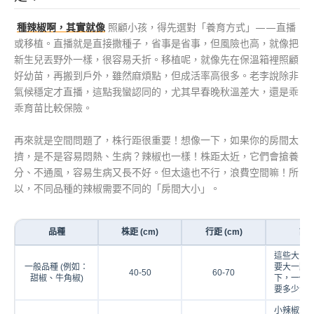
種辣椒啊，其實就像
照顧小孩，得先選對「養育方式」——直播
或移植。直播就是直接撒種子，省事是省事，但風險也高，就像把
新生兒丟野外一樣，很容易夭折。移植呢，就像先在保溫箱裡照顧
好幼苗，再搬到戶外，雖然麻煩點，但成活率高很多。老李說除非
氣候穩定才直播，這點我蠻認同的，尤其早春晚秋溫差大，還是乖
乖育苗比較保險。
再來就是空間問題了，株行距很重要！想像一下，如果你的房間太
擠，是不是容易悶熱、生病？辣椒也一樣！株距太近，它們會搶養
分、不通風，容易生病又長不好。但太遠也不行，浪費空間嘛！所
以，不同品種的辣椒需要不同的「房間大小」。
品種
株距 (cm)
行距 (cm)
說
這些大家
一般品種 (例如：
要大一點
40-50
60-70
甜椒、牛角椒)
下，一個
要多少活
小辣椒就