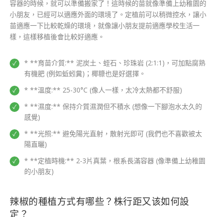
容器的時候，就可以準備搬家了！這時候的苗就像準備上幼稚園的
小朋友，已經可以適應外面的環境了。定植前可以稍微控水，讓小
苗適應一下比較乾燥的環境，就像讓小朋友提前適應學校生活一
樣，這樣移植後會比較好適應。
* **育苗介質:** 泥炭土、蛭石、珍珠岩 (2:1:1)，可加點腐熟
有機肥 (例如蚯蚓糞)；椰糠也是好選擇。
* **溫度:** 25-30°C (像人一樣，太冷太熱都不舒服)
* **濕度:** 保持介質濕潤但不積水 (想像一下腳泡水太久的
感覺)
* **光照:** 避免陽光直射，散射光即可 (我們也不喜歡被太
陽直曬)
* **定植時機:** 2-3片真葉，根系長滿容器 (像準備上幼稚園
的小朋友)
辣椒的種植方式有哪些？株行距又该如何設
定？