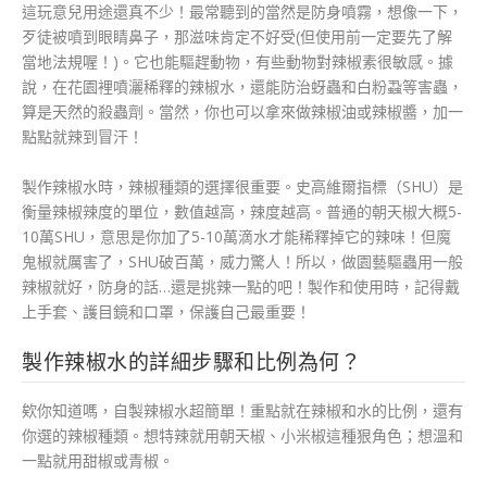
這玩意兒用途還真不少！最常聽到的當然是防身噴霧，想像一下，
歹徒被噴到眼睛鼻子，那滋味肯定不好受(但使用前一定要先了解
當地法規喔！)。它也能驅趕動物，有些動物對辣椒素很敏感。據
說，在花園裡噴灑稀釋的辣椒水，還能防治蚜蟲和白粉蝨等害蟲，
算是天然的殺蟲劑。當然，你也可以拿來做辣椒油或辣椒醬，加一
點點就辣到冒汗！
製作辣椒水時，辣椒種類的選擇很重要。史高維爾指標（SHU）是
衡量辣椒辣度的單位，數值越高，辣度越高。普通的朝天椒大概5-
10萬SHU，意思是你加了5-10萬滴水才能稀釋掉它的辣味！但魔
鬼椒就厲害了，SHU破百萬，威力驚人！所以，做園藝驅蟲用一般
辣椒就好，防身的話…還是挑辣一點的吧！製作和使用時，記得戴
上手套、護目鏡和口罩，保護自己最重要！
製作辣椒水的詳細步驟和比例為何？
欸你知道嗎，自製辣椒水超簡單！重點就在辣椒和水的比例，還有
你選的辣椒種類。想特辣就用朝天椒、小米椒這種狠角色；想溫和
一點就用甜椒或青椒。