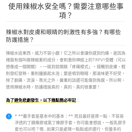
使用辣椒水安全嗎？需要注意哪些事
項？
辣椒水對皮膚和眼睛的刺激性有多強？有哪些
防護措施？
辣椒水這東西，威力不容小覷！它之所以會讓你感到灼痛，是因為
裡面有個叫做辣椒素的成分，會刺激你神經上的TRPV1受體（可以
想像成一個開關），一碰到就開啟「疼痛模式」。接觸到皮膚，輕
則發紅發熱，重則腫脹起水泡；要是噴到眼睛，那滋味更不好受，
除了劇痛、流淚、畏光之外，嚴重的話還可能傷到角膜。所以啊，
使用辣椒水時，防護措施真的、真的、真的很重要！
為了避免悲劇發生，以下幾點務必牢記
：
* **戴手套是基本中的基本：** 而且最好是厚一點、不容易
滲透的丁腈橡膠或氯丁橡膠手套。你可能會想說，一般乳膠手
套也可以吧？嗯…如果只是處理一點點或許還行，但量多的