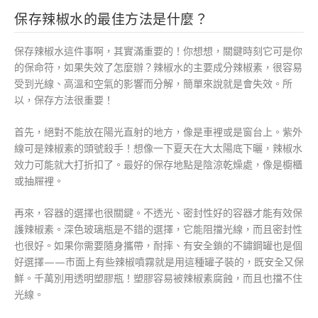
保存辣椒水的最佳方法是什麼？
保存辣椒水這件事啊，其實滿重要的！你想想，關鍵時刻它可是你
的保命符，如果失效了怎麼辦？辣椒水的主要成分辣椒素，很容易
受到光線、高溫和空氣的影響而分解，簡單來說就是會失效。所
以，保存方法很重要！
首先，絕對不能放在陽光直射的地方，像是車裡或是窗台上。紫外
線可是辣椒素的頭號殺手！想像一下夏天在大太陽底下曬，辣椒水
效力可能就大打折扣了。最好的保存地點是陰涼乾燥處，像是櫥櫃
或抽屜裡。
再來，容器的選擇也很關鍵。不透光、密封性好的容器才能有效保
護辣椒素。深色玻璃瓶是不錯的選擇，它能阻擋光線，而且密封性
也很好。如果你需要隨身攜帶，耐摔、有安全鎖的不鏽鋼罐也是個
好選擇——市面上有些辣椒噴霧就是用這種罐子裝的，既安全又保
鮮。千萬別用透明塑膠瓶！塑膠容易被辣椒素腐蝕，而且也擋不住
光線。