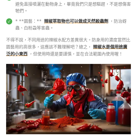
避免直接噴灑在動物身上，畢竟我們只是想驅趕，不是想傷害
牠們。
* **園藝：**
辣椒萃取物也可以做成天然殺蟲劑
，防治蚜
蟲、白粉蝨等害蟲。
不得不說，不同用途的辣椒水配方差異很大。防身用的濃度當然比
園藝用的高很多，這應該不難理解吧？總之，
辣椒水是個用途廣
泛的小東西
，但使用時還是要謹慎，並在合法範圍內使用喔！