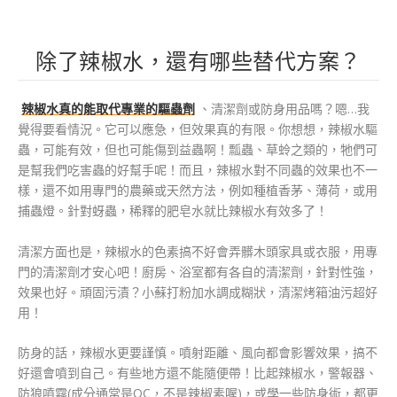
除了辣椒水，還有哪些替代方案？
辣椒水真的能取代專業的驅蟲劑
、清潔劑或防身用品嗎？嗯…我
覺得要看情況。它可以應急，但效果真的有限。你想想，辣椒水驅
蟲，可能有效，但也可能傷到益蟲啊！瓢蟲、草蛉之類的，牠們可
是幫我們吃害蟲的好幫手呢！而且，辣椒水對不同蟲的效果也不一
樣，還不如用專門的農藥或天然方法，例如種植香茅、薄荷，或用
捕蟲燈。針對蚜蟲，稀釋的肥皂水就比辣椒水有效多了！
清潔方面也是，辣椒水的色素搞不好會弄髒木頭家具或衣服，用專
門的清潔劑才安心吧！廚房、浴室都有各自的清潔劑，針對性強，
效果也好。頑固污漬？小蘇打粉加水調成糊狀，清潔烤箱油污超好
用！
防身的話，辣椒水更要謹慎。噴射距離、風向都會影響效果，搞不
好還會噴到自己。有些地方還不能隨便帶！比起辣椒水，警報器、
防狼噴霧(成分通常是OC，不是辣椒素喔)，或學一些防身術，都更