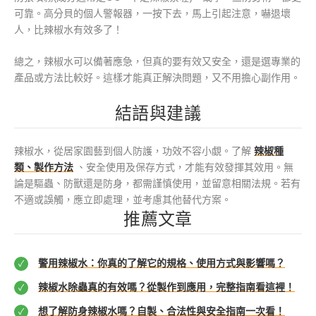
可靠。高分貝的個人警報器，一按下去，馬上引起注意，嚇退壞
人，比辣椒水有效多了！
總之，辣椒水可以備著應急，但真的要有效又安全，還是選專業的
產品或方法比較好。這樣才能真正解決問題，又不用擔心副作用。
結語與建議
辣椒水，從居家園藝到個人防護，功效不容小覷。了解
辣椒種
類、製作方法
、安全使用及保存方式，才能有效發揮其效用。無
論是驅蟲、防獸還是防身，都需謹慎使用，並留意相關法規。若有
不適或誤觸，應立即處理，並考慮其他替代方案。
推薦文章
警用辣椒水：你真的了解它的規格、使用方式與影響嗎？
辣椒水除蟲真的有效嗎？從製作到應用，完整指南看這裡！
想了解防身辣椒水嗎？自製、合法性與安全指南一次看！