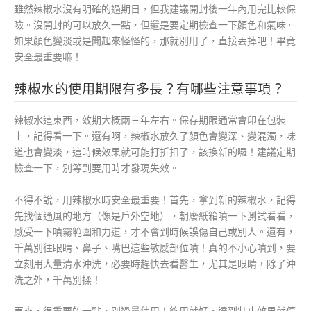
雖然辣椒水沒有明確的過期日，但我建議開封後一年內用完比較保
險。沒開封的可以放久一點，但還是要定期檢查一下顏色和氣味。
如果顏色變淡或是聞起來怪怪的，那就別用了，直接丟掉吧！畢竟
安全最重要嘛！
辣椒水的使用期限有多長？有哪些注意事項？
辣椒水這東西，效期大概兩三年左右。保存期限通常會印在包裝
上，記得看一下。還有啊，辣椒水放久了顏色會變深、變混濁，味
道也會變淡，這時候效果就可能打折扣了，該換新的囉！建議定期
檢查一下，別等到要用時才發現失效。
不得不說，用辣椒水時安全最重要！首先，拿到新的辣椒水，記得
先找個通風的地方（像是戶外空地），朝廢紙箱噴一下測試看看，
感受一下噴霧範圍和力道，才不會到時候誤傷自己或別人。還有，
千萬別往眼睛、鼻子、嘴巴這些敏感部位噴！真的不小心噴到，要
立刻用大量清水沖洗，必要時趕快去看醫生，尤其是眼睛，除了沖
洗之外，千萬別揉！
再來，很重要的一點，別過量使用！夠用就好，達到制止效果就停