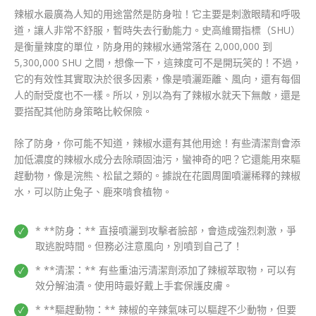
辣椒水最廣為人知的用途當然是防身啦！它主要是刺激眼睛和呼吸
道，讓人非常不舒服，暫時失去行動能力。史高維爾指標（SHU）
是衡量辣度的單位，防身用的辣椒水通常落在 2,000,000 到
5,300,000 SHU 之間，想像一下，這辣度可不是開玩笑的！不過，
它的有效性其實取決於很多因素，像是噴灑距離、風向，還有每個
人的耐受度也不一樣。所以，別以為有了辣椒水就天下無敵，還是
要搭配其他防身策略比較保險。
除了防身，你可能不知道，辣椒水還有其他用途！有些清潔劑會添
加低濃度的辣椒水成分去除頑固油污，蠻神奇的吧？它還能用來驅
趕動物，像是浣熊、松鼠之類的。據說在花園周圍噴灑稀釋的辣椒
水，可以防止兔子、鹿來啃食植物。
* **防身：** 直接噴灑到攻擊者臉部，會造成強烈刺激，爭
取逃脫時間。但務必注意風向，別噴到自己了！
* **清潔：** 有些重油污清潔劑添加了辣椒萃取物，可以有
效分解油漬。使用時最好戴上手套保護皮膚。
* **驅趕動物：** 辣椒的辛辣氣味可以驅趕不少動物，但要