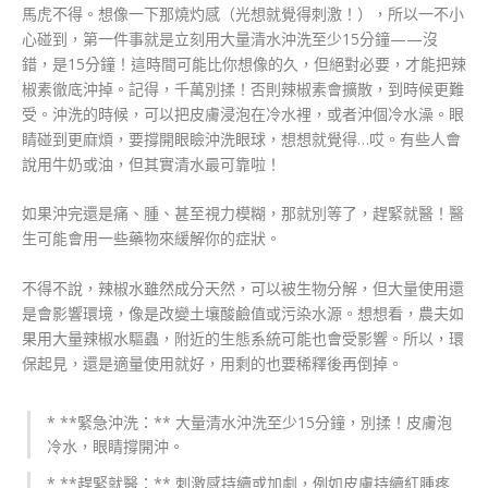
馬虎不得。想像一下那燒灼感（光想就覺得刺激！），所以一不小
心碰到，第一件事就是立刻用大量清水沖洗至少15分鐘——沒
錯，是15分鐘！這時間可能比你想像的久，但絕對必要，才能把辣
椒素徹底沖掉。記得，千萬別揉！否則辣椒素會擴散，到時候更難
受。沖洗的時候，可以把皮膚浸泡在冷水裡，或者沖個冷水澡。眼
睛碰到更麻煩，要撐開眼瞼沖洗眼球，想想就覺得…哎。有些人會
說用牛奶或油，但其實清水最可靠啦！
如果沖完還是痛、腫、甚至視力模糊，那就別等了，趕緊就醫！醫
生可能會用一些藥物來緩解你的症狀。
不得不說，辣椒水雖然成分天然，可以被生物分解，但大量使用還
是會影響環境，像是改變土壤酸鹼值或污染水源。想想看，農夫如
果用大量辣椒水驅蟲，附近的生態系統可能也會受影響。所以，環
保起見，還是適量使用就好，用剩的也要稀釋後再倒掉。
* **緊急沖洗：** 大量清水沖洗至少15分鐘，別揉！皮膚泡
冷水，眼睛撐開沖。
* **趕緊就醫：** 刺激感持續或加劇，例如皮膚持續紅腫疼