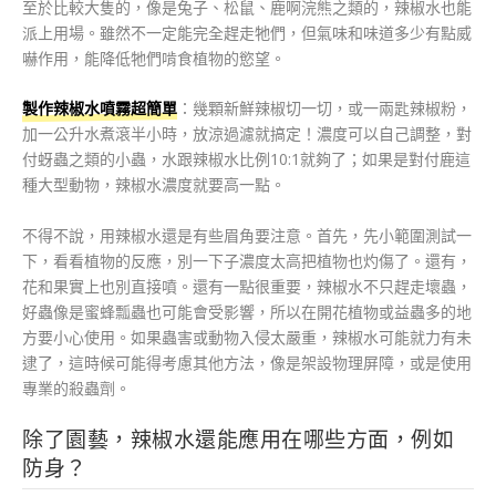
至於比較大隻的，像是兔子、松鼠、鹿啊浣熊之類的，辣椒水也能
派上用場。雖然不一定能完全趕走牠們，但氣味和味道多少有點威
嚇作用，能降低牠們啃食植物的慾望。
製作辣椒水噴霧超簡單
：幾顆新鮮辣椒切一切，或一兩匙辣椒粉，
加一公升水煮滾半小時，放涼過濾就搞定！濃度可以自己調整，對
付蚜蟲之類的小蟲，水跟辣椒水比例10:1就夠了；如果是對付鹿這
種大型動物，辣椒水濃度就要高一點。
不得不說，用辣椒水還是有些眉角要注意。首先，先小範圍測試一
下，看看植物的反應，別一下子濃度太高把植物也灼傷了。還有，
花和果實上也別直接噴。還有一點很重要，辣椒水不只趕走壞蟲，
好蟲像是蜜蜂瓢蟲也可能會受影響，所以在開花植物或益蟲多的地
方要小心使用。如果蟲害或動物入侵太嚴重，辣椒水可能就力有未
逮了，這時候可能得考慮其他方法，像是架設物理屏障，或是使用
專業的殺蟲劑。
除了園藝，辣椒水還能應用在哪些方面，例如
防身？