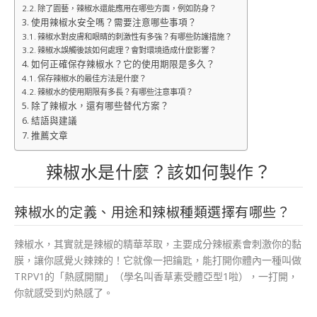
除了園藝，辣椒水還能應用在哪些方面，例如防身？
使用辣椒水安全嗎？需要注意哪些事項？
辣椒水對皮膚和眼睛的刺激性有多強？有哪些防護措施？
辣椒水誤觸後該如何處理？會對環境造成什麼影響？
如何正確保存辣椒水？它的使用期限是多久？
保存辣椒水的最佳方法是什麼？
辣椒水的使用期限有多長？有哪些注意事項？
除了辣椒水，還有哪些替代方案？
結語與建議
推薦文章
辣椒水是什麼？該如何製作？
辣椒水的定義、用途和辣椒種類選擇有哪些？
辣椒水，其實就是辣椒的精華萃取，主要成分辣椒素會刺激你的黏
膜，讓你感覺火辣辣的！它就像一把鑰匙，能打開你體內一種叫做
TRPV1的「熱感開關」（學名叫香草素受體亞型1啦），一打開，
你就感受到灼熱感了。