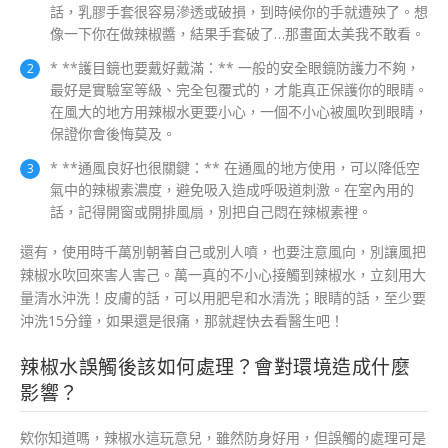
話，乳膠手套很容易滲透或破損，到時候你的手就遭殃了。想
像一下你在做辣椒醬，結果手套破了…那畫面太美我不敢看。
* **護目鏡也要戴好戴滿：** 一般的安全眼鏡防護力不夠，
最好是實驗室等級、完全包覆式的，才能真正保護你的眼睛。
在風大的地方用辣椒水更要小心，一個不小心被風吹到眼睛，
保證你會後悔莫及。
* **通風良好也很關鍵：** 在通風的地方使用，可以降低空
氣中的辣椒素濃度，避免吸入造成呼吸道刺激。在室內用的
話，記得開窗或開排風扇，別把自己悶在辣椒素裡。
還有，使用時千萬別朝著自己或別人噴，也要注意風向，別讓風把
辣椒水吹回來害人害己。萬一真的不小心接觸到辣椒水，立刻用大
量清水沖洗！皮膚的話，可以用肥皂和水清洗；眼睛的話，至少要
沖洗15分鐘，如果還是很痛，那就趕快去看醫生吧！
辣椒水誤觸後該如何處理？會對環境造成什麼
影響？
欸你知道嗎，辣椒水這玩意兒，雖然防身好用，但誤觸的處理可是