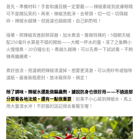
首先，準備材料！手套和護目鏡一定要戴——辣椒素碰到皮膚眼睛
可不是開玩笑的。再來，辣椒洗乾淨、去蒂頭、切一切。切得越
碎，辣椒水越辣，但過濾也越麻煩，自己斟酌啦！
接著，把辣椒丟進耐熱容器，加水煮滾。像做特辣的，5個朝天椒
配250毫升水算是不錯的開始——大概一杯水的量。滾了之後轉小
火慢慢煮，20分鐘左右。煮越久越辣，可以先煮一下試試看，不夠
辣再繼續煮。
煮好放涼，用濾網把辣椒渣濾掉。想要更清澈，可以用紗布或咖啡
濾紙。最後裝瓶密封，放冰箱保存，搞定！
除了調味，辣椒水還能做驅蟲劑，據說防身也很好用——不過這部
分要看各地法規。還有一點很重要
：如果不小心碰到辣椒水，馬上
用大量清水沖！不舒服的話記得去看醫生喔！