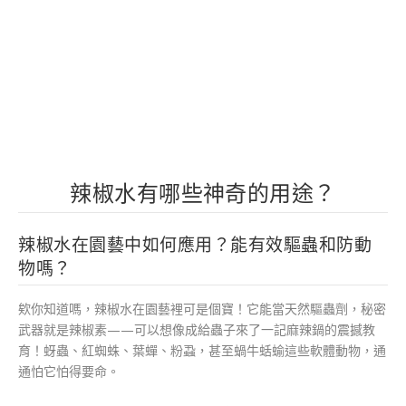
辣椒水有哪些神奇的用途？
辣椒水在園藝中如何應用？能有效驅蟲和防動
物嗎？
欸你知道嗎，辣椒水在園藝裡可是個寶！它能當天然驅蟲劑，秘密
武器就是辣椒素——可以想像成給蟲子來了一記麻辣鍋的震撼教
育！蚜蟲、紅蜘蛛、葉蟬、粉蝨，甚至蝸牛蛞蝓這些軟體動物，通
通怕它怕得要命。