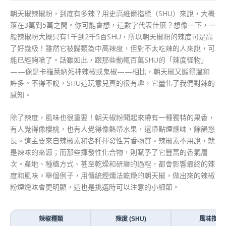
朝天椒辣椒粉，到底有多辣？用史高維爾指標（SHU）來說，大概
落在3萬到5萬之間。你可能會想，這數字代表什麼？想像一下，一
般辣椒粉大概只有1千到2千5百SHU，所以朝天椒粉的辣度可是高
了好幾級！雖然它被歸類為中高辣度，但對不太吃辣的人來說，可
能已經夠嗆了。話雖如此，跟那些動輒百萬SHU的「辣度怪物」
——像是卡羅萊納死神辣椒或鬼椒——相比，朝天椒又顯得溫和
許多。不得不說，SHU這玩意兒真的很有趣，它量化了我們對辣的
感知。
除了辣度，風味也很重要！朝天椒粉聞起來帶有一種獨特的果香，
有人覺得像櫻桃，也有人覺得像熱帶水果，還帶點煙燻味，餘韻悠
長。這主要來自辣椒素和各種揮發性芳香物質。辣椒素不用說，就
是辣味的來源；而那些揮發性化合物，則賦予了它豐富的香氣層
次。產地、種植方式、甚至乾燥和研磨的過程，都會影響最終的辣
度和風味。舉個例子，用傳統煙燻法乾燥的朝天椒，做出來的辣椒
粉煙燻味會更明顯，這也是挑選時可以注意的小細節。
辣椒種類
辣度 (SHU)
風味描述