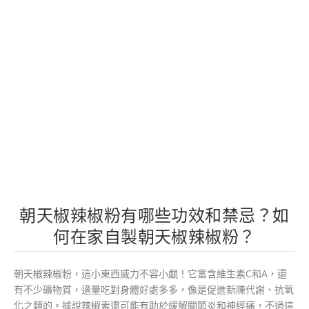
朝天椒辣椒粉有哪些功效和禁忌？如
何在家自製朝天椒辣椒粉？
朝天椒辣椒粉，這小東西威力不容小覷！它富含維生素C和A，還
有不少礦物質，適量吃對身體好處多多，像是促進新陳代謝、抗氧
化之類的。據說辣椒素還可能有助於緩解關節炎和神經痛，不過這