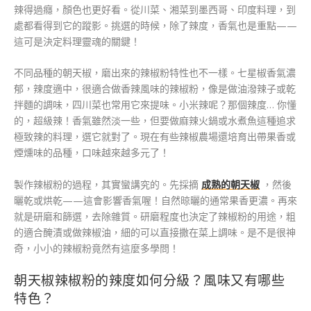
辣得過癮，顏色也更好看。從川菜、湘菜到墨西哥、印度料理，到
處都看得到它的蹤影。挑選的時候，除了辣度，香氣也是重點——
這可是決定料理靈魂的關鍵！
不同品種的朝天椒，磨出來的辣椒粉特性也不一樣。七星椒香氣濃
郁，辣度適中，很適合做香辣風味的辣椒粉，像是做油潑辣子或乾
拌麵的調味，四川菜也常用它來提味。小米辣呢？那個辣度… 你懂
的，超級辣！香氣雖然淡一些，但要做麻辣火鍋或水煮魚這種追求
極致辣的料理，選它就對了。現在有些辣椒農場還培育出帶果香或
煙燻味的品種，口味越來越多元了！
製作辣椒粉的過程，其實蠻講究的。先採摘
成熟的朝天椒
，然後
曬乾或烘乾——這會影響香氣喔！自然晾曬的通常果香更濃。再來
就是研磨和篩選，去除雜質。研磨程度也決定了辣椒粉的用途，粗
的適合醃漬或做辣椒油，細的可以直接撒在菜上調味。是不是很神
奇，小小的辣椒粉竟然有這麼多學問！
朝天椒辣椒粉的辣度如何分級？風味又有哪些
特色？