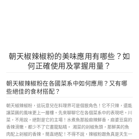
朝天椒辣椒粉的美味應用有哪些？如
何正確使用及掌握用量？
朝天椒辣椒粉在各國菜系中如何應用？又有哪
些絕佳的食材搭配？
朝天椒辣椒粉，這玩意兒在料理界可是個狠角色！它不只辣，還能
讓菜餚的風味更上一層樓。先來聊聊它在各個菜系中的表現吧。川
菜，不用說，絕對是它的主場！水煮魚那股麻辣鮮香，麻婆豆腐的
香辣滑嫩，都少不了它畫龍點睛。 湘菜的剁椒魚頭，那鮮美的魚
肉配上剁椒的香辣，簡直絕配！不得不說，辣椒粉跟魚真是天生一