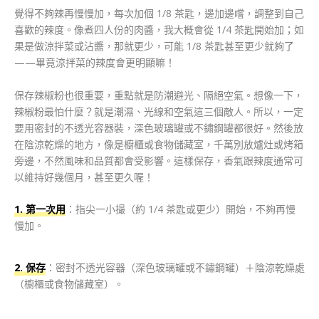
覺得不夠辣再慢慢加，每次加個 1/8 茶匙，邊加邊嚐，調整到自己
喜歡的辣度。像煮四人份的肉醬，我大概會從 1/4 茶匙開始加；如
果是做涼拌菜或沾醬，那就更少，可能 1/8 茶匙甚至更少就夠了
——畢竟涼拌菜的辣度會更明顯嘛！
保存辣椒粉也很重要，重點就是防潮避光、隔絕空氣。想像一下，
辣椒粉最怕什麼？就是潮濕、光線和空氣這三個敵人。所以，一定
要用密封的不透光容器裝，深色玻璃罐或不鏽鋼罐都很好。然後放
在陰涼乾燥的地方，像是櫥櫃或食物儲藏室，千萬別放爐灶或烤箱
旁邊，不然風味和品質都會受影響。這樣保存，香氣跟辣度通常可
以維持好幾個月，甚至更久喔！
1. 第一次用
：指尖一小撮（約 1/4 茶匙或更少）開始，不夠再慢
慢加。
2. 保存
：密封不透光容器（深色玻璃罐或不鏽鋼罐）＋陰涼乾燥處
（櫥櫃或食物儲藏室）。