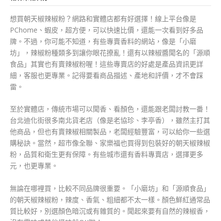
想買朝天椒辣椒粉？網路和實體店都有好選擇！線上平台像是
PChome、蝦皮，超方便，可以快速比價，還能一次看到好多品
牌。不過，你可能不知道，有些專賣香料的網站，像是「小磨
坊」，辣椒粉種類多到讓你眼花撩亂！還有以辣椒醬聞名的「源順
食品」其實也有賣辣椒粉喔！這些專賣店的好處是產品資訊更詳
細，客服也更專業。記得要看商品描述、產地和評價，才不會踩
雷。
至於實體店，傳統市場可以聞香、看顏色，還能跟老闆討教一番！
台北迪化街很多南北貨老店（像是老協珍、李亭香），雖然主打其
他商品，但也有賣辣椒相關製品，老闆經驗豐富，可以給你一些選
購秘訣。當然，超市像全聯、家樂福也買得到包裝好的朝天椒辣椒
粉，品質和衛生更有保障。有些城市還有香料專賣店，選擇更多
元，也更專業。
無論在哪裡買，比較不同品牌很重要。「小磨坊」和「源順食品」
的朝天椒辣椒粉，辣度、香氣、粗細都不太一樣。顏色鮮紅通常品
質比較好，別選顏色暗沉或有雜質的。聞起來要有自然的辣椒香，