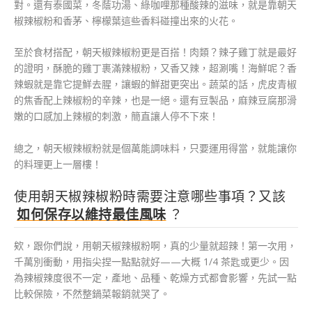
對。還有泰國菜，冬蔭功湯、綠咖哩那種酸辣的滋味，就是靠朝天
椒辣椒粉和香茅、檸檬葉這些香料碰撞出來的火花。
至於食材搭配，朝天椒辣椒粉更是百搭！肉類？辣子雞丁就是最好
的證明，酥脆的雞丁裹滿辣椒粉，又香又辣，超涮嘴！海鮮呢？香
辣蝦就是靠它提鮮去腥，讓蝦的鮮甜更突出。蔬菜的話，虎皮青椒
的焦香配上辣椒粉的辛辣，也是一絕。還有豆製品，麻辣豆腐那滑
嫩的口感加上辣椒的刺激，簡直讓人停不下來！
總之，朝天椒辣椒粉就是個萬能調味料，只要運用得當，就能讓你
的料理更上一層樓！
使用朝天椒辣椒粉時需要注意哪些事項？又該
如何保存以維持最佳風味
？
欸，跟你們說，用朝天椒辣椒粉啊，真的少量就超辣！第一次用，
千萬別衝動，用指尖捏一點點就好——大概 1/4 茶匙或更少。因
為辣椒辣度很不一定，產地、品種、乾燥方式都會影響，先試一點
比較保險，不然整鍋菜報銷就哭了。