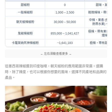
甜椒粉
0
甜味，無辣
一般辣椒粉
1,000 – 2,500
輕微辣味，帶有
中辣，果香 (例
朝天椒辣椒粉
30,000 – 50,000
熱帶水果)，煙
極辣，帶有果香
鬼椒辣椒粉
855,000 – 1,041,427
燻味
卡羅萊納死神辣椒粉
~1,641,183
極辣，帶有甜味
從墨西哥辣椒醬到印度咖哩，朝天椒粉的應用範圍非常廣。選購
時，除了辣度，也可以根據你想要的風味，選擇不同產地和品牌的
產品。