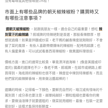
沒有霉味或其他怪味就OK啦！
市面上有哪些品牌的朝天椒辣椒粉？購買時又
有哪些注意事項？
選朝天椒辣椒粉
，就跟挑朋友一樣，適合自己的最重要！想吃
辣
到冒汗的麻辣鍋
？鹃城牌的特辣絕對是首選，那股香辣醇厚，想
想就過癮！如果是拌麵或炒菜，老干媽的鹹香辣度就剛剛好，不會
搶了菜的風頭。 有些人喜歡帶煙燻味的辣椒粉，配烤肉超讚；也
有人偏愛果香，可以試試看墨西哥辣椒粉，做異國料理很搭。
價格方面，進口的通常比較貴，畢竟漂洋過海嘛！ (像是美國或印
度的) 國產的選擇也不少，像老干媽、鹃城牌，在超市或網路上都
買得到。海底撈的辣椒粉也很不錯，辣度從中辣到特辣都有，而且
他們家的麻辣鮮香味，用來做沾醬超棒的！
選購的時候，記得看一下顏色，要鮮亮自然的，暗沉或有怪味的千
萬別買！成分表也要注意，越單純越好。顆粒粗細也要看你的需
求，要做油潑辣子就要選粗的，燉菜就用細粉。最後，包裝一定要
密封好，這樣才能保持新鮮度。