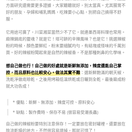
方面研究還需要更多證據，大家聽聽就好，別太當真。尤其腸胃不
好的朋友、孕婦和哺乳媽媽，吃辣要小心點，別把自己搞得不舒
服。
它用途可廣了，川菜湘菜當然少不了它，就連墨西哥料理也常用。
麻辣鍋底的靈魂？就是它！塔可餅的辛辣風味？也是它！挑選辣椒
粉的時候，顏色要鮮紅，粉末要細膩均勻，有結塊或怪味的千萬別
買。好的辣椒粉聞起來是自然的辣椒香，不是那種刺鼻的化學味。
想自己做也行！自己做的好處就是新鮮無添加，辣度還能自己掌
控，而且原料也比較安心。做法其實不難
：選新鮮飽滿的朝天椒，
洗乾淨徹底晾乾，之後用烤箱低溫烘乾或日曬到全乾，最後磨成粉
就大功告成！
* 優點：新鮮、無添加、辣度可控、原料安心
* 缺點：製作費時、保存不易 (很容易受潮長蟲)
自己做的辣椒粉要特別注意保存！一定要放在密封罐裡，還要放在
陰涼乾燥的地方，不然很容易壞掉，那就可惜了！