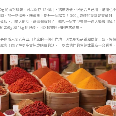
。100g 的密封罐裝，可以保存 12 個月，攜帶方便，很適合自己用，送禮也
，加一點進去，味道馬上提升一個檔次！ 500g 袋裝的設計是夾鏈封
煮飯，用量大的話，選這個就對了。聽說一家中型餐廳一週大概會用掉 1
 250g 和 1kg 的包裝，可以根據自己的需求選擇。
只是創辦人陳老在四川老家的一個小作坊，因為堅持品質和傳統工藝，慢
很厲害！想了解更多資訊或購買的話，可以去他們的官網或電商平台看看