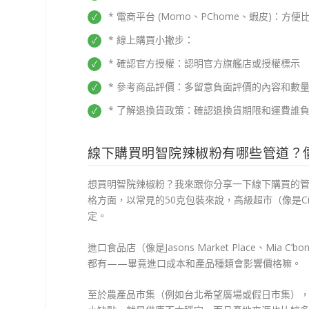
* 電商平台 (Momo、PChome、蝦皮)：
* 線上購買小撇步：
* 確認官方授權：認明官方旗艦店或授權標示
* 參考商品評價：多留意負面評價的內容和數
* 了解退換貨政策：確認退換貨期限和運費誰
線下購買明智院辣椒粉有哪些管道？
想買明智院辣椒粉？我來跟你分享一下線下購買的
格方面，以常見的50克包裝來說，高級超市（像是Cit
定。
進口食品店（像是Jasons Market Place、M
都有——畢竟進口成本和產品種類會影響價格嘛。
至於農產品市集（例如台北希望廣場或假日市集），