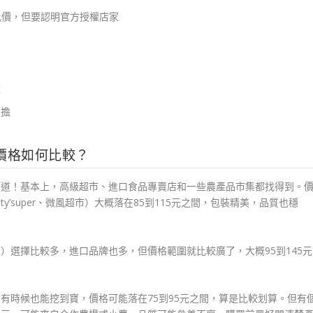
方便比價，但要認明官方授權店家
量
負擔
價格如何比較？
管道！基本上，高級超市、進口食品專賣店和一些農產品市集都找得到。
y’super、微風超市）大概落在85到115元之間，包裝精美，品質也穩
ia C’bon）選擇比較多，進口品牌也多，但價格範圍就比較廣了，大概95到145元
有時候也能挖到寶，價格可能落在75到95元之間，算是比較划算。但有