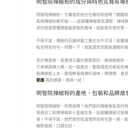
明智院辣椒粉的成分與特色究竟有哪
明智院辣椒粉，它厲害的地方在哪你知道嗎？關鍵
荊條辣椒和朝天椒——這兩種辣椒香氣濃郁、辣味
求的就是那種辣椒最原始的風味，這點我非常欣賞
不得不說，傳統的石磨研磨工藝也功不可沒！這種
粒也特別均勻。你聞一下，就能感受到那股濃郁的
至於辣度嘛，我覺得它屬於醇厚型的，辣得剛剛好
它來做麻辣火鍋，加一點進去，整個湯底的香氣和
點辣椒粉上去，那個鮮香麻辣的滋味，嘖嘖嘖… 甚
範圍
真的很廣，值得一試！
明智院辣椒粉的產地、包裝和品牌故
明智院辣椒粉，你用過嗎？他們家的辣椒香氣真的
很適合二荊條辣椒和七星椒生長，這兩種辣椒可是
香！不得不說，他們家的低溫慢烘技術也是一絕，
椒粉很純，口感也好。