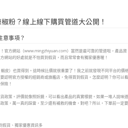
辣椒粉？線上線下購買管道大公開！
注意事項？
網站（www.mingzhiyuan.com）當然是最可靠的管道啦，產品資
官方網站的好處就是不怕買到假貨，而且常常會有獨家優惠喔！
e、蝦皮）也買得到。這時候比價就很重要了！我之前就發現不同平台的價
定要認明官方授權的經銷商或旗艦店，免得買到假貨。怎麼認明？你可以
最保險！
換貨政策。評價就像照妖鏡，可以看出產品的真實樣貌。如果一堆人說味
貨政策，萬一真的踩雷，至少還有補救的機會，對吧？所以，下單前一定
：不怕買到假貨、獨家優惠資訊多