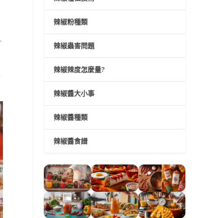
不
辣椒粉種類
-
辣椒蟲害問題
辣椒辣度怎麼量?
慢
。
辣椒醬大小事
辣椒醬種類
辣椒醬食譜