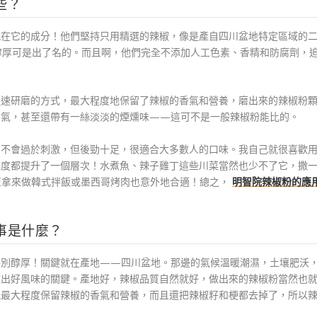
些？
就在它的成分！他們堅持只用精選的辣椒，像是產自四川盆地特定區域的
醇厚可是出了名的。而且啊，他們完全不添加人工色素、香精和防腐劑，
。
慢速研磨的方式，最大程度地保留了辣椒的香氣和營養，磨出來的辣椒粉
香氣，甚至還帶有一絲淡淡的煙燻味——這可不是一般辣椒粉能比的。
，不會過於刺激，但後勁十足，很適合大多數人的口味。我自己就很喜歡
辣度都提升了一個層次！水煮魚、辣子雞丁這些川菜當然也少不了它，撒
至拿來做韓式拌飯或墨西哥烤肉也意外地合適！總之，
明智院辣椒粉的應
事是什麼？
特別醇厚！關鍵就在產地——四川盆地。那邊的氣候溫暖潮濕，土壤肥沃
做出好風味的關鍵。產地好，辣椒品質自然就好，做出來的辣椒粉當然也
能最大程度保留辣椒的香氣和營養，而且還把辣椒籽和梗都去掉了，所以