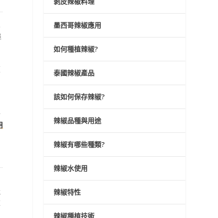
剝皮辣椒料理
二
墨西哥辣椒應用
追
如何種植辣椒?
顆
泰國辣椒產品
該如何保存辣椒?
用
一
辣椒品種與用途
用
辣椒有哪些種類?
辣椒水使用
，
就
辣椒特性
辣
辣椒種植技術