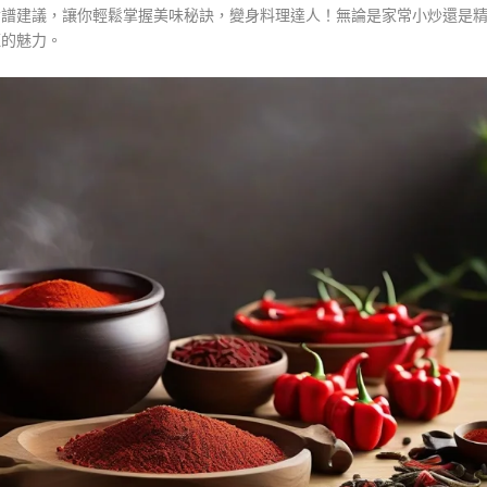
食譜建議，讓你輕鬆掌握美味秘訣，變身料理達人！無論是家常小炒還是
紅的魅力。